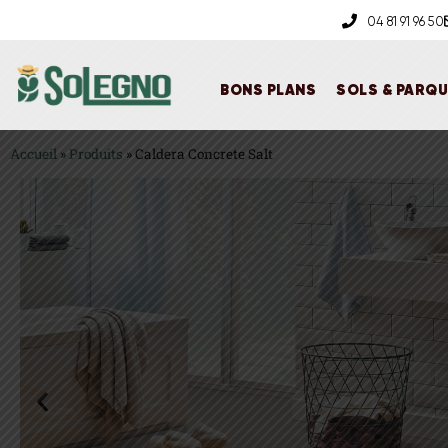
04 81 91 96 50
BONS PLANS
SOLS & PARQ
Accueil
»
Produits
»
Caldera Concrete Salt