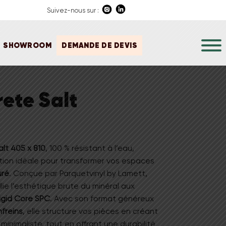
Suivez-nous sur :
SHOWROOM
DEMANDE DE DEVIS
ete Salt
lt 405 x 810
,
100 % résistant à l’eau
,
ution idéale pour transformer vos espaces
uré
.
Conçue par Parquetvinyl by Lamett,
lie l’esthétique brute du minéral aux
igid Core SPC
.
Avec son format généreux
freins
, elle structure vos pièces en créant
nimaliste, tout en offrant une durabilité