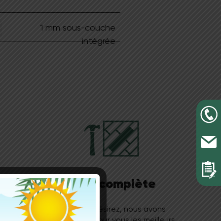
1 mm sous-couche
intégrée
ent
Pose complète
yon sur
Si vous le désirez, nous avons
que les
sélectionné pour vous les meilleurs