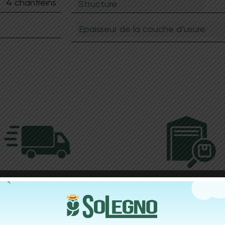
4 chanfreins
Structure
Epaisseur de la couche d’usure
Demander un devis
Livraison
Stock perman
o, votre spécialiste sol et
Disponibilité immédiate à L
et, s’engage à fournir une
de nombreux produits tels 