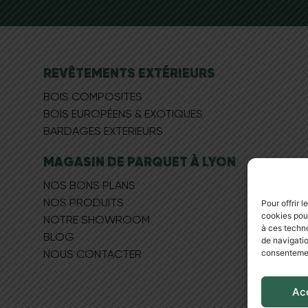
REVÊTEMENTS EXTÉRIEURS
BOIS COMPOSITES
BOIS EUROPÉEN​S & EXOTIQUES
BARDAGES EXTERIEURS
MAGASIN DE PARQUET À LYON
NOS BONS PLANS
NOS PRODUITS
Pour offrir 
cookies pour
NOTRE SHOWROOM
à ces techn
BLOG
de navigatio
consentement
NOUS CONTACTER
Ac