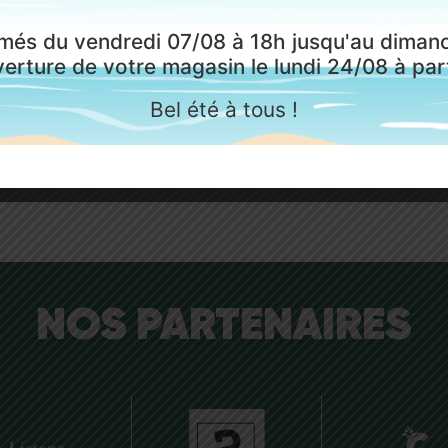
raison rapide et efficace.
parquets, les sols vinyles
més du vendredi 07/08 à 18h jusqu'au dimanc
stratifiés, lames de terras
erture de votre magasin le lundi 24/08 à part
au composite.
ts en stock livrés sous 48h
maximum
Bel été à tous !
Mais aussi tous les produ
pose et d’entretien
NOS PARTENAIRES