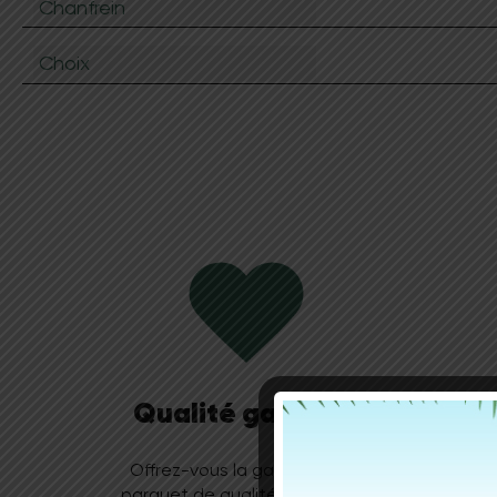
Chanfrein
Choix
Qualité garantie
Offrez-vous la garantie d’un
Solegn
parquet de qualité supérieure,
parqu