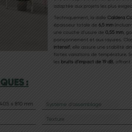
adaptée aux projets les plus exige
Techniquement, la dalle
Caldera Co
épaisseur totale de
6,5 mm
(incluan
une couche d’usure de
0,55 mm
, g
poinçonnement et aux rayures
.
Cla
intensif
, elle assure une stabilité 
fortes variations de température
.
S
les
bruits d’impact de 19 dB
, offran
l’installation
.
QUES :
Grâce au système d’assemblage b
simple et parfaitement sécurisée
.
T
au sol
(jusqu’à 28°C) et certifiée
A+
p
Caldera Concrete Salt 405 x 810
es
 405 x 810 mm
Système d’assemblage
Disponible chez Solegno, ce produit
une
facilité d’entretien incomparab
Texture
commerciales
.