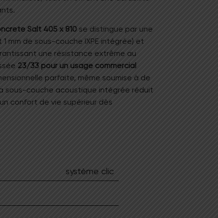
ants
.
ncrete Salt 405 x 810
se distingue par une
t 1 mm de sous-couche IXPE intégrée) et
arantissant une résistance extrême au
ssée
23/33 pour un usage commercial
dimensionnelle parfaite, même soumise à de
a sous-couche acoustique intégrée réduit
t un confort de vie supérieur dès
reveté
14F Tight Lock
, la pose est rapide,
otalement
compatible avec le chauffage
our la qualité de l’air intérieur, la dalle
t garantie
35 ans en usage résidentiel
.
système clic
 combine le chic du béton industriel avec
le
pour vos intérieurs ou surfaces