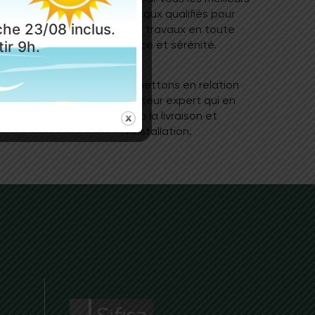
, sols
artisans locaux qualifiés pour
he 23/08 inclus.
se bois
réaliser vos travaux en toute
ir 9h.
confiance et sérénité.
its de
Nous vous mettons en relation
.
avec un poseur expert qui en
assurera la livraison et
l’installation.