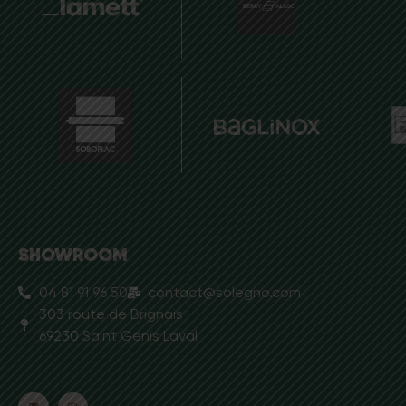
SHOWROOM
04 81 91 96 50
contact@solegno.com
303 route de Brignais
69230 Saint Genis Laval