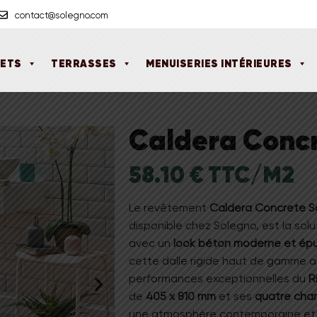
contact@solegno.com
UETS
TERRASSES
MENUISERIES INTÉRIEURES
Caldera Concr
58.10 € TTC/M2
Le revêtement
Caldera Concrete Sa
disponible chez Solegno, est la sol
avec un
look béton moderne et ép
cette dalle rigide haut de gamme al
performances exceptionnelles du
R
de
405 x 810 mm
et ses
quatre chan
une atmosphère contemporaine et mi