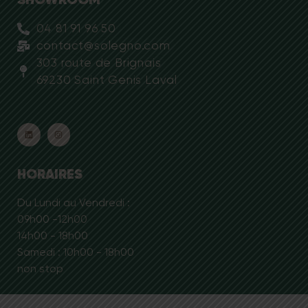
04 81 91 96 50
contact@solegno.com
303 route de Brignais
69230 Saint Genis Laval
HORAIRES
Du Lundi au Vendredi :
09h00 -12h00
14h00 - 18h00
Samedi : 10h00 - 18h00
non stop