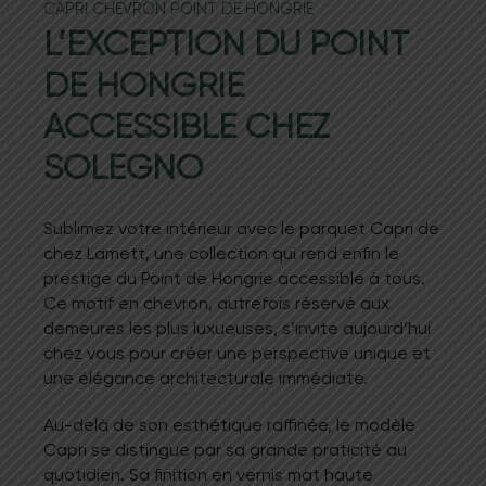
CAPRI CHEVRON POINT DE HONGRIE
L’EXCEPTION DU POINT
DE HONGRIE
ACCESSIBLE CHEZ
SOLEGNO
Sublimez votre intérieur avec le parquet Capri de
chez Lamett, une collection qui rend enfin le
prestige du Point de Hongrie accessible à tous.
Ce motif en chevron, autrefois réservé aux
demeures les plus luxueuses, s’invite aujourd’hui
chez vous pour créer une perspective unique et
une élégance architecturale immédiate.
Au-delà de son esthétique raffinée, le modèle
Capri se distingue par sa grande praticité au
quotidien. Sa finition en vernis mat haute