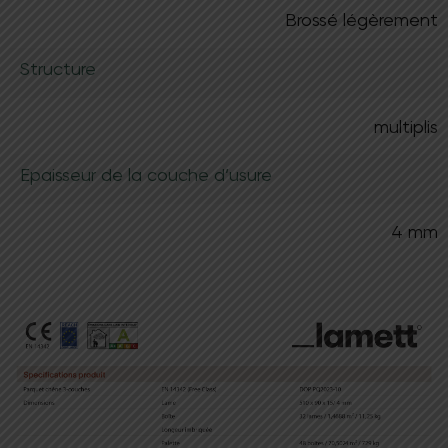
Demander un devis
Brossé légèrement
Structure
multiplis
Epaisseur de la couche d’usure
4 mm