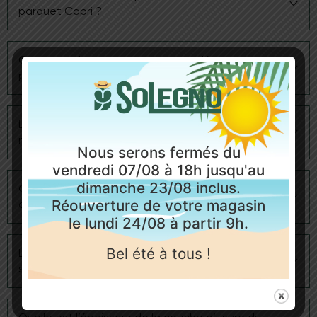
parquet Capri ?
Un dépoussiérage régulier et un nettoyage avec un
Quel type de pose est recommandé pour ce
balai microfibre légèrement humide suffisent.
parquet ?
Utilisez un savon adapté aux parquets huilés.
La pose collée est recommandée, notamment pour
Le Capri Chevron présente-t-il beaucoup de
assurer la stabilité du motif chevron et la
nœuds ?
compatibilité avec le chauffage au sol.
Nous serons fermés du
vendredi 07/08 à 18h jusqu'au
Il présente une présence modérée de nœuds,
dimanche 23/08 inclus.
Quelle est la finition appliquée sur ce modèle (huilé
offrant un aspect naturel et authentique sans être
Réouverture de votre magasin
ou verni) ?
trop rustique.
le lundi 24/08 à partir 9h.
Le Capri Chevron est généralement proposé avec
Bel été à tous !
Le parquet est-il compatible avec le chauffage au
une finition huilée, qui valorise le veinage du bois et
sol ?
facilite les réparations localisées.
Oui, il est compatible avec un chauffage au sol