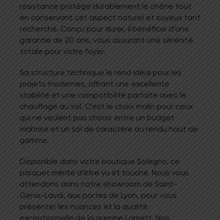
résistance protège durablement le chêne tout
en conservant cet aspect naturel et soyeux tant
recherché. Conçu pour durer, il bénéficie d’une
garantie de 20 ans, vous assurant une sérénité
totale pour votre foyer.
Sa structure technique le rend idéal pour les
projets modernes, offrant une excellente
stabilité et une compatibilité parfaite avec le
chauffage au sol. C’est le choix malin pour ceux
qui ne veulent pas choisir entre un budget
maîtrisé et un sol de caractère au rendu haut de
gamme.
Disponible dans votre boutique Solegno, ce
parquet mérite d’être vu et touché. Nous vous
attendons dans notre showroom de Saint-
Genis-Laval, aux portes de Lyon, pour vous
présenter les nuances et la qualité
exceptionnelle de la gamme Lamett. Nos