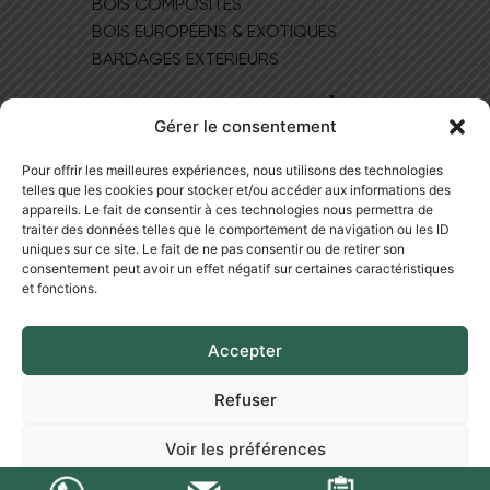
BOIS COMPOSITES
BOIS EUROPÉEN​S & EXOTIQUES
BARDAGES EXTERIEURS
MAGASIN DE PARQUET À LYON
Gérer le consentement
NOS BONS PLANS
Pour offrir les meilleures expériences, nous utilisons des technologies
NOS PRODUITS
telles que les cookies pour stocker et/ou accéder aux informations des
NOTRE SHOWROOM
appareils. Le fait de consentir à ces technologies nous permettra de
BLOG
traiter des données telles que le comportement de navigation ou les ID
uniques sur ce site. Le fait de ne pas consentir ou de retirer son
NOUS CONTACTER
consentement peut avoir un effet négatif sur certaines caractéristiques
et fonctions.
Accepter
Refuser
CONDITIONS GÉNÉRALES DE VENTE
Voir les préférences
MENTIONS LÉGALES