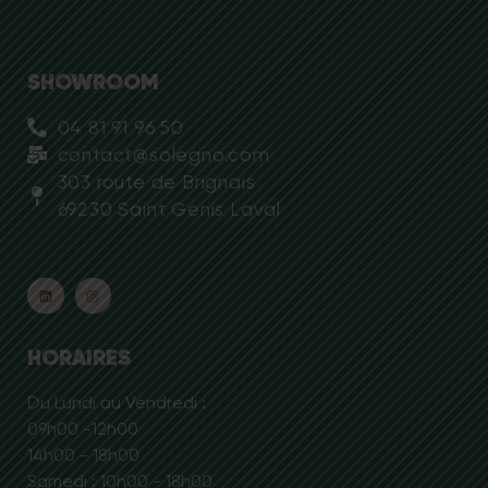
SHOWROOM
04 81 91 96 50
contact@solegno.com
303 route de Brignais
69230 Saint Genis Laval
HORAIRES
Du Lundi au Vendredi :
09h00 -12h00
14h00 - 18h00
Samedi : 10h00 - 18h00