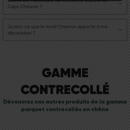
Quelle est l’épaisseur de la couche d’usure du
basse température, sous réserve d’une pose collée
Capri Chevron ?
et du respect des consignes de mise en chauffe.
Le Capri Chevron dispose d’une couche d’usure
Qu’est-ce que le motif Chevron apporte à ma
d’environ 3 à 4 mm, garantissant une bonne
décoration ?
durabilité et la possibilité de rénovations futures.
Le chevron structure l’espace et apporte un rythme
élégant. Il crée une impression de mouvement,
souligne la perspective et donne un caractère à la
GAMME
fois classique et contemporain à la pièce.
CONTRECOLLÉ
Découvrez nos autres produits de la gamme
parquet contrecollés en chêne