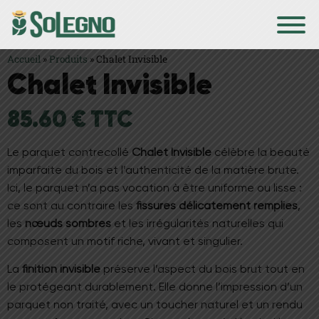
Accueil
»
Produits
»
Chalet Invisible
Chalet Invisible
85.60 € TTC
Le parquet contrecollé
Chalet Invisible
célèbre la beauté
imparfaite du bois et l’authenticité de la matière brute.
Ici, le parquet n’a pas vocation à être uniforme ou lisse :
ce sont au contraire les
fissures délicatement remplies
,
les
nœuds sombres
et les irrégularités naturelles qui
composent un motif riche, vivant et singulier.
La
finition invisible
préserve l’aspect du bois brut tout en
le protégeant durablement. Elle donne l’impression d’un
parquet non traité, avec un toucher naturel et un rendu