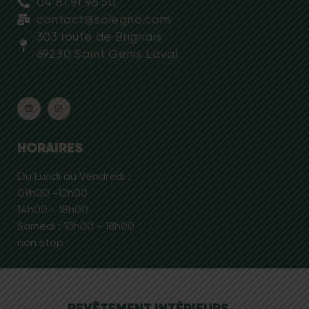
04 81 91 96 50
contact@solegno.com
303 route de Brignais
69230 Saint Genis Laval
HORAIRES
Du Lundi au Vendredi :
09h00 -12h00
14h00 - 18h00
Samedi : 10h00 - 18h00
non stop
REVÊTEMENT INTÉRIEURS