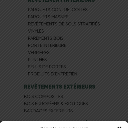
PARQUETS CONTRE-COLLÉS
PARQUETS MASSIFS
REVÊTEMENTS DE SOLS STRATIFIÉS
VINYLES
PAREMENTS BOIS
PORTE INTÉRIEURE
VERRIÈRES
PLINTHES
SEUILS DE PORTES
PRODUITS D'ENTRETIEN
REVÊTEMENTS EXTÉRIEURS
BOIS COMPOSITES
BOIS EUROPÉEN​S & EXOTIQUES
BARDAGES EXTERIEURS
MAGASIN DE PARQUET À LYON