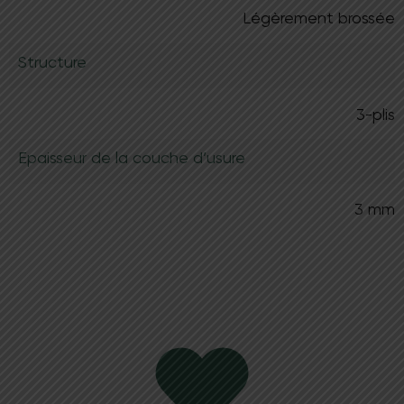
Légèrement brossée
Structure
3-plis
Epaisseur de la couche d’usure
3 mm