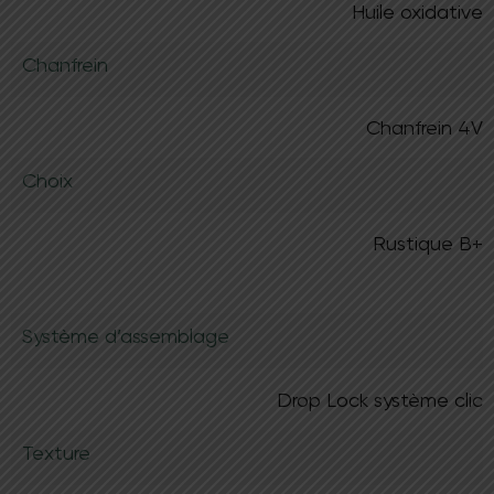
Huile oxidative
Chanfrein
Chanfrein 4V
Choix
Rustique B+
Système d’assemblage
Drop Lock système clic
Texture