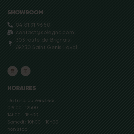
SHOWROOM
04 81 91 96 50
contact@solegno.com
303 route de Brignais
69230 Saint Genis Laval
HORAIRES
Du Lundi au Vendredi :
09h00 -12h00
14h00 - 18h00
Samedi : 10h00 - 18h00
non stop