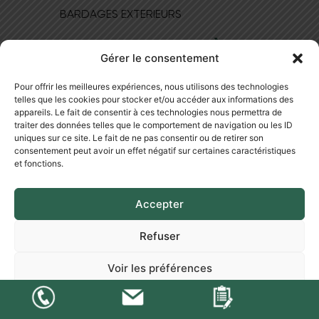
BARDAGES EXTERIEURS
MAGASIN DE PARQUET À LYON
Gérer le consentement
NOS BONS PLANS
Pour offrir les meilleures expériences, nous utilisons des technologies
NOS PRODUITS
telles que les cookies pour stocker et/ou accéder aux informations des
NOTRE SHOWROOM
appareils. Le fait de consentir à ces technologies nous permettra de
BLOG
traiter des données telles que le comportement de navigation ou les ID
uniques sur ce site. Le fait de ne pas consentir ou de retirer son
NOUS CONTACTER
consentement peut avoir un effet négatif sur certaines caractéristiques
et fonctions.
Accepter
Refuser
CONDITIONS GÉNÉRALES DE VENTE
Voir les préférences
MENTIONS LÉGALES
© 2018-2025 ALL RIGHTS RESERVED​ SOLEGNO - CRÉATION
Politique de cookies
Déclaration de confidentialité
:
AGENCE WEB LYON