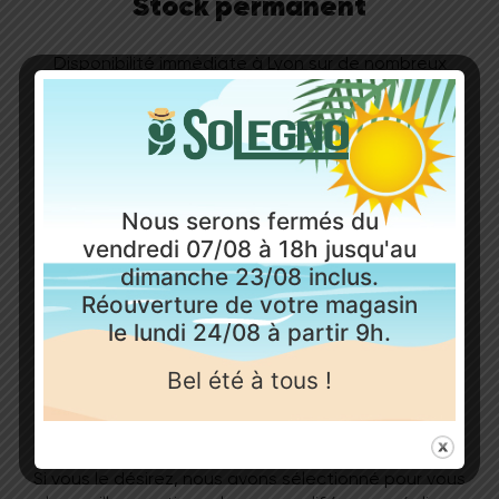
Stock permanent
Disponibilité immédiate à Lyon sur de nombreux
produits tels que les parquets, les sols vinyles, sols
stratifiés, lames de terrasse bois au composite.
Mais aussi tous les produits de pose et d’entretien.
Nous serons fermés du
vendredi 07/08 à 18h jusqu'au
dimanche 23/08 inclus.
Réouverture de votre magasin
le lundi 24/08 à partir 9h.
Bel été à tous !
Pose complète
Si vous le désirez, nous avons sélectionné pour vous