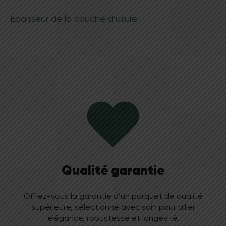
m²K/W
et son système de pose
14F Tight Lock
garantit
une stabilité dimensionnelle irréprochable
.
Epaisseur de la couche d’usure
Demander un devis
Qualité garantie
Offrez-vous la garantie d’un parquet de qualité
supérieure, sélectionné avec soin pour allier
élégance, robustesse et longévité.