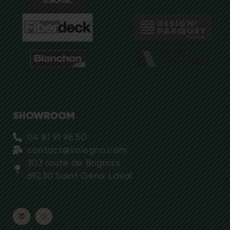
SHOWROOM
04 81 91 96 50
contact@solegno.com
303 route de Brignais
69230 Saint Genis Laval