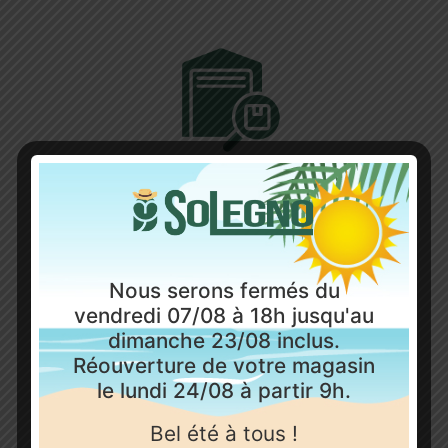
Stock permanent
Disponibilité immédiate à Lyon sur de nombreux
produits tels que les parquets, les sols vinyles, sols
stratifiés, lames de terrasse bois au composite.
Nous serons fermés du
vendredi 07/08 à 18h jusqu'au
dimanche 23/08 inclus.
Mais aussi tous les produits de pose et d’entretien.
Réouverture de votre magasin
le lundi 24/08 à partir 9h.
Bel été à tous !