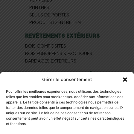
PLINTHES
SEUILS DE PORTES
PRODUITS D'ENTRETIEN
REVÊTEMENTS EXTÉRIEURS
BOIS COMPOSITES
BOIS EUROPÉEN​S & EXOTIQUES
BARDAGES EXTERIEURS
MAGASIN DE PARQUET À LYON
Gérer le consentement
NOS BONS PLANS
Pour offrir les meilleures expériences, nous utilisons des technologies
NOS PRODUITS
telles que les cookies pour stocker et/ou accéder aux informations des
NOTRE SHOWROOM
appareils. Le fait de consentir à ces technologies nous permettra de
BLOG
traiter des données telles que le comportement de navigation ou les ID
uniques sur ce site. Le fait de ne pas consentir ou de retirer son
NOUS CONTACTER
consentement peut avoir un effet négatif sur certaines caractéristiques
et fonctions.