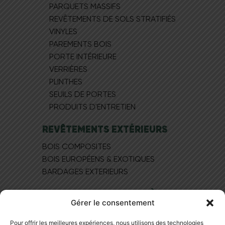
PARQUETS MASSIFS
REVÊTEMENTS DE SOLS STRATIFIÉS
VINYLES
PAREMENTS BOIS
PORTE INTÉRIEURE
VERRIÈRES
PLINTHES
SEUILS DE PORTES
PRODUITS D'ENTRETIEN
REVÊTEMENTS EXTÉRIEURS
BOIS COMPOSITES
BOIS EUROPÉEN​S & EXOTIQUES
BARDAGES EXTERIEURS
MAGASIN DE PARQUET À LYON
Gérer le consentement
NOS BONS PLANS
Pour offrir les meilleures expériences, nous utilisons des technologies
NOS PRODUITS