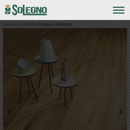
Accueil
»
Produits
»
Parquet Audierne