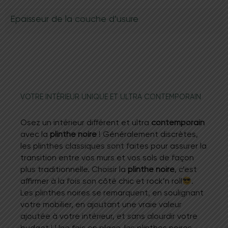
Epaisseur de la couche d’usure
VOTRE INTÉRIEUR UNIQUE ET ULTRA CONTEMPORAIN
Osez un intérieur différent et ultra
contemporain
avec la
plinthe noire
! Généralement discrètes,
les plinthes classiques sont faites pour assurer la
transition entre vos murs et vos sols de façon
plus traditionnelle. Choisir la
plinthe noire
, c’est
affirmer à la fois son côté chic et rock’n roll
.
Les plinthes noires se remarquent, en soulignant
votre mobilier, en ajoutant une vraie valeur
ajoutée à votre intérieur, et sans alourdir votre
budget ! Une fois en place, les plinthes noires