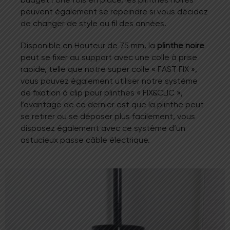
peuvent également se repeindre si vous décidez
de changer de style au fil des années.
Disponible en Hauteur de 75 mm, la
plinthe noire
peut se fixer au support avec une colle à prise
rapide, telle que notre super colle « FAST FIX »,
vous pouvez également utiliser notre système
de fixation à clip pour plinthes « FIX&CLIC »,
l’avantage de ce dernier est que la plinthe peut
se retirer ou se déposer plus facilement, vous
disposez également avec ce système d’un
astucieux passe câble électrique.