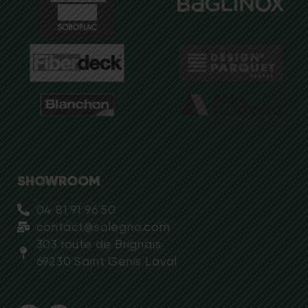
SHOWROOM
04 81 91 96 50
contact@solegno.com
303 route de Brignais
69230 Saint Genis Laval