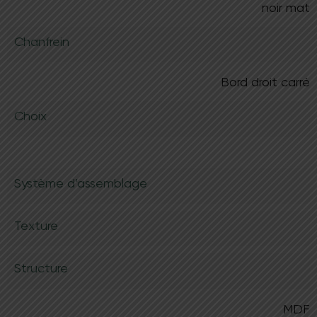
noir mat
Demander un devis
Chanfrein
Bord droit carré
Choix
Système d’assemblage
Texture
Structure
MDF