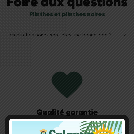
Foire aux questions
Plinthes et plinthes noires
Les plinthes noires sont elles une bonne idée ?
Les plinthes noires représentent une idée
intéressante pour plusieurs raisons :
– La plinthe noire souligne la jonction sol/mur là ou
une plinthe classique ne fait que la cacher = la
plinthe noire représente ainsi un véritable élément
décoratif qui se remarque.
– Le noir est intemporel et chic ; il se marie à
merveille avec la plupart des éléments de
décoration contemporaine.
Qualité garantie
– La plinthe noire permet de valoriser votre intérieur
à moindre frais = une plinthe originale ne coute pas
cher et peut faire toute la différence.
Offrez-vous la garantie d’un parquet de qualité
– Vous vous lassez du noir ou voulez radicalement