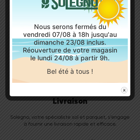
supérieure, sélectionné avec soin pour allier
changer de déco ? Pas de problème = la plinthe
élégance, robustesse et longévité.
noire se repeint comme une plinthe classique ; pas
besoin de la changer.
Profitez du meilleur rapport qualité-prix grâce à
Nous serons fermés du
notre expertise et à notre exigence de fiabilité.
vendredi 07/08 à 18h jusqu'au
dimanche 23/08 inclus.
Réouverture de votre magasin
le lundi 24/08 à partir 9h.
Bel été à tous !
Livraison
Solegno, votre spécialiste sol et parquet, s’engage
à fournir une livraison rapide et efficace.