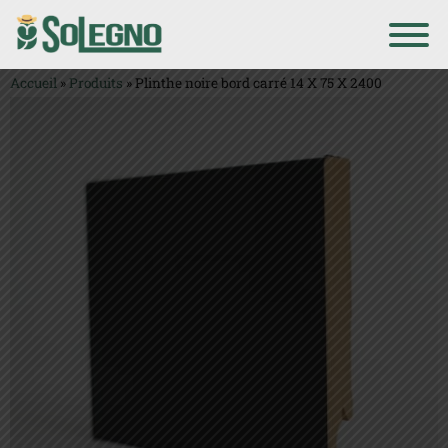
Accueil
»
Produits
»
Plinthe noire bord carré 14 X 75 X 2400