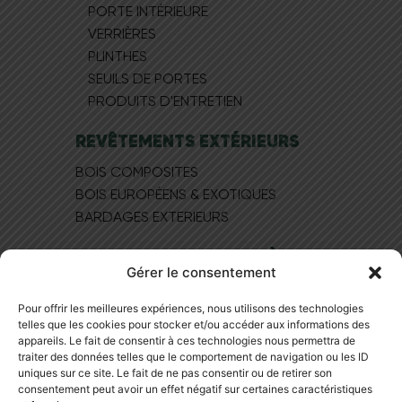
PORTE INTÉRIEURE
VERRIÈRES
PLINTHES
SEUILS DE PORTES
PRODUITS D'ENTRETIEN
REVÊTEMENTS EXTÉRIEURS
BOIS COMPOSITES
BOIS EUROPÉEN​S & EXOTIQUES
BARDAGES EXTERIEURS
MAGASIN DE PARQUET À LYON
Gérer le consentement
NOS BONS PLANS
Pour offrir les meilleures expériences, nous utilisons des technologies
NOS PRODUITS
telles que les cookies pour stocker et/ou accéder aux informations des
NOTRE SHOWROOM
appareils. Le fait de consentir à ces technologies nous permettra de
BLOG
traiter des données telles que le comportement de navigation ou les ID
uniques sur ce site. Le fait de ne pas consentir ou de retirer son
NOUS CONTACTER
consentement peut avoir un effet négatif sur certaines caractéristiques