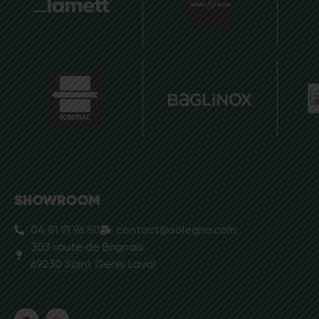
SHOWROOM
04 81 91 96 50
contact@solegno.com
303 route de Brignais
69230 Saint Genis Laval