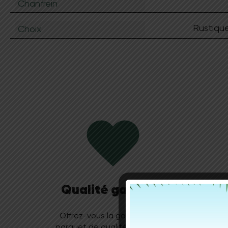
Chanfrein
Rustiqu
Choix
Qualité garantie
Offrez-vous la garantie d’un
Solegn
parquet de qualité supérieure,
parqu