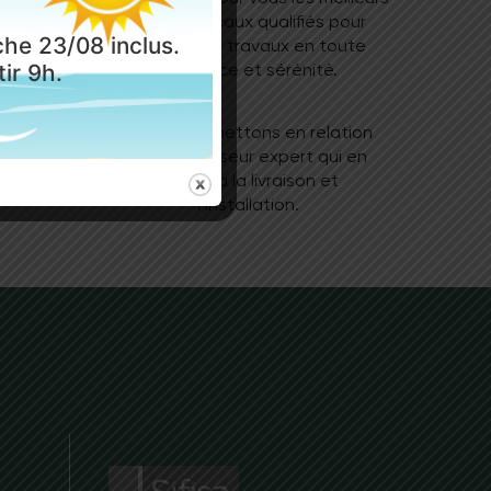
, sols
artisans locaux qualifiés pour
he 23/08 inclus.
se bois
réaliser vos travaux en toute
ir 9h.
confiance et sérénité.
its de
Nous vous mettons en relation
.
avec un poseur expert qui en
assurera la livraison et
l’installation.