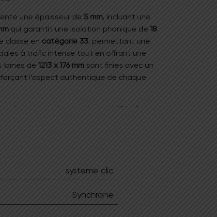
ésente une épaisseur de
5 mm
, incluant une
 mm
qui garantit une isolation phonique de
18
e classe en
catégorie 33
, permettant une
ales à trafic intense tout en offrant une
s lames de
1213 x 176 mm
sont finies avec un
nforçant l’aspect authentique de chaque
Beach est une solution saine, certifiée
A+
et
er la qualité de votre air intérieur
.
Sa
t basse de
0,042 m²K/W
assure une
ffage au sol
.
Enfin, son système
t une pose flottante simple, stable et
tions quotidiennes
.
systeme clic
Synchrone