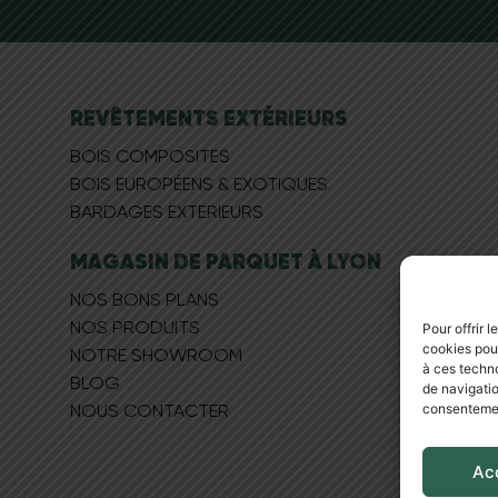
REVÊTEMENTS EXTÉRIEURS
BOIS COMPOSITES
BOIS EUROPÉEN​S & EXOTIQUES
BARDAGES EXTERIEURS
MAGASIN DE PARQUET À LYON
NOS BONS PLANS
NOS PRODUITS
Pour offrir 
cookies pour
NOTRE SHOWROOM
à ces techn
BLOG
de navigatio
consentement
NOUS CONTACTER
Ac