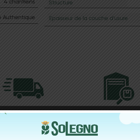
4 chanfreins
Structure
Demander un devis
e Authentique
Epaisseur de la couche d’usure
Livraison
Stock perman
o, votre spécialiste sol et
Disponibilité immédiate à L
et, s’engage à fournir une
de nombreux produits tels 