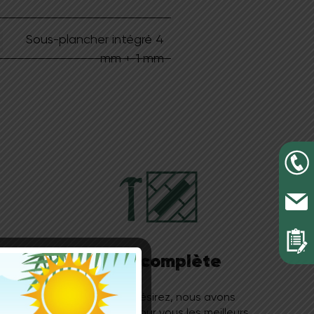
Sous-plancher intégré 4
mm + 1 mm
ent
Pose complète
yon sur
Si vous le désirez, nous avons
que les
sélectionné pour vous les meilleurs