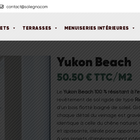
contact@solegno.com
UETS
TERRASSES
MENUISERIES INTÉRIEURES
Yukon Beach
50.50 € TTC/M2
Le
Yukon Beach 100 % résistant à l’
revêtement de sol rigide de type
Ri
d’un bois flotté baigné de soleil
.
Gr
chaque détail du veinage est gravé e
identique à celle du chêne naturel
.
et apaisante, idéale pour apporter
à vos projets d’aménagement intéri