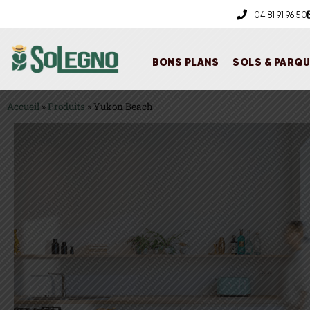
04 81 91 96 50
BONS PLANS
SOLS & PARQ
Accueil
»
Produits
»
Yukon Beach