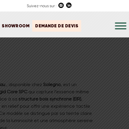
Suivez-nous sur :
SHOWROOM
DEMANDE DE DEVIS
eau
, disponible chez
Solegno
, est un
gid Core SPC
qui capture l’essence même
âce à sa
structure bois synchrone (EIR)
,
n relief pour offrir une expérience tactile
 Ce modèle se distingue par sa teinte claire
 de la luminosité et une atmosphère sereine
eur.