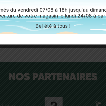
raison rapide et efficace.
parquets, les sols vinyles
més du vendredi 07/08 à 18h jusqu'au dimanc
stratifiés, lames de terras
erture de votre magasin le lundi 24/08 à part
au composite.
ts en stock livrés sous 48h
maximum
Bel été à tous !
Mais aussi tous les produ
pose et d’entretien
NOS PARTENAIRES