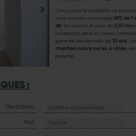
Conçu pour la durabilité, ce sol pr
sous-couche acoustique
IXPE de 1
dB
.
Sa couche d’usure de
0,55 mm
l
installation dans les zones commerci
garantie résidentielle de
35 ans
.
Le
chanfrein coloré sur les 4 côtés
, re
planche
.
Disponible chez
Solegno
, le Yukon 
garantie sans phtalates pour préserv
QUES :
résistance thermique extrêmemen
efficacité optimale pour votre
chau
d’encliquetage
14F Tight Lock
perme
parfaitement étanche aux sollicita
176x1213mm
Système d’assemblage
Mat
Texture