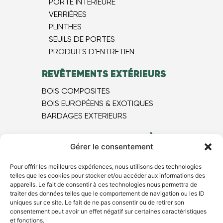
PORTE INTÉRIEURE
VERRIÈRES
PLINTHES
SEUILS DE PORTES
PRODUITS D'ENTRETIEN
REVÊTEMENTS EXTÉRIEURS
BOIS COMPOSITES
BOIS EUROPÉEN​S & EXOTIQUES
BARDAGES EXTERIEURS
MAGASIN DE PARQUET À LYON
Gérer le consentement
NOS BONS PLANS
Pour offrir les meilleures expériences, nous utilisons des technologies
NOS PRODUITS
telles que les cookies pour stocker et/ou accéder aux informations des
NOTRE SHOWROOM
appareils. Le fait de consentir à ces technologies nous permettra de
BLOG
traiter des données telles que le comportement de navigation ou les ID
uniques sur ce site. Le fait de ne pas consentir ou de retirer son
NOUS CONTACTER
consentement peut avoir un effet négatif sur certaines caractéristiques
et fonctions.