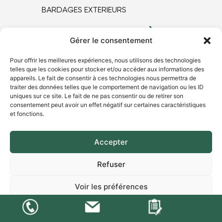
BARDAGES EXTERIEURS
MAGASIN DE PARQUET À LYON
Gérer le consentement
NOS BONS PLANS
NOS PRODUITS
Pour offrir les meilleures expériences, nous utilisons des technologies
telles que les cookies pour stocker et/ou accéder aux informations des
NOTRE SHOWROOM
appareils. Le fait de consentir à ces technologies nous permettra de
BLOG
traiter des données telles que le comportement de navigation ou les ID
uniques sur ce site. Le fait de ne pas consentir ou de retirer son
NOUS CONTACTER
consentement peut avoir un effet négatif sur certaines caractéristiques
et fonctions.
Accepter
Refuser
CONDITIONS GÉNÉRALES DE VENTE
Voir les préférences
MENTIONS LÉGALES
© 2018-2025 ALL RIGHTS RESERVED​ SOLEGNO - CRÉATION
Politique de cookies
Déclaration de confidentialité
:
AGENCE WEB LYON